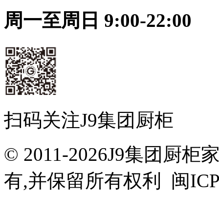
周一至周日 9:00-22:00
扫码关注J9集团厨柜
© 2011-2026J9集
有,并保留所有权利 闽ICP备0