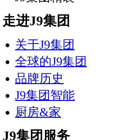
走进J9集团
关于J9集团
全球的J9集团
品牌历史
J9集团智能
厨房&家
J9集团服务