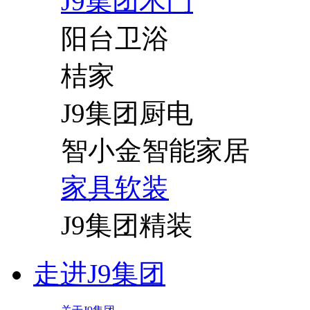
J9集团木门
阳台卫浴
桔家
J9集团厨电
智小金智能家居
家具软装
J9集团精装
走进J9集团