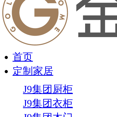
首页
定制家居
J9集团厨柜
J9集团衣柜