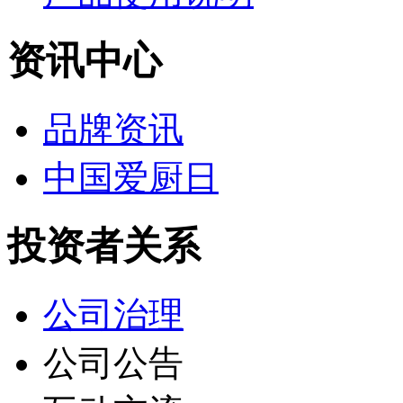
资讯中心
品牌资讯
中国爱厨日
投资者关系
公司治理
公司公告