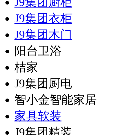
J9集团厨柜
J9集团衣柜
J9集团木门
阳台卫浴
桔家
J9集团厨电
智小金智能家居
家具软装
J9集团精装