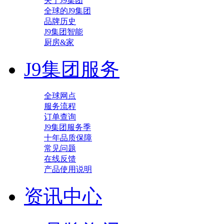
关于J9集团
全球的J9集团
品牌历史
J9集团智能
厨房&家
J9集团服务
全球网点
服务流程
订单查询
J9集团服务季
十年品质保障
常见问题
在线反馈
产品使用说明
资讯中心