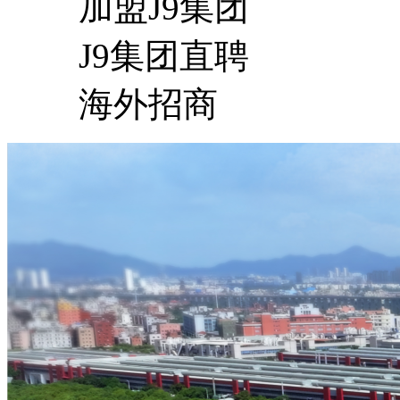
加盟J9集团
J9集团直聘
海外招商